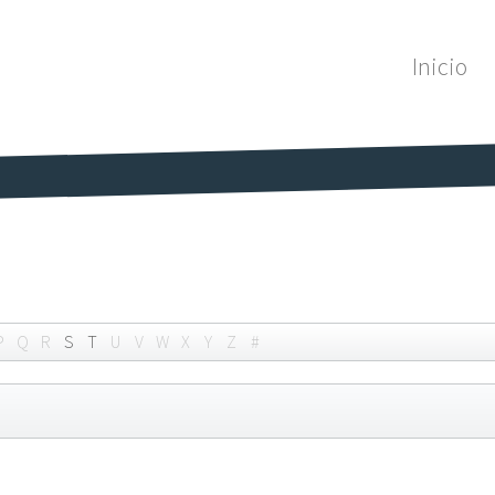
Inicio
P
Q
R
S
T
U
V
W
X
Y
Z
#