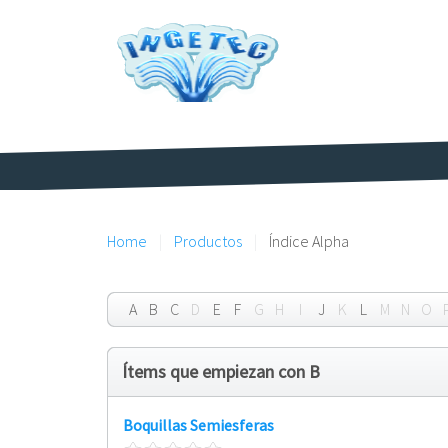
Home
Productos
Índice Alpha
A
B
C
D
E
F
G
H
I
J
K
L
M
N
O
Ítems que empiezan con B
Boquillas Semiesferas