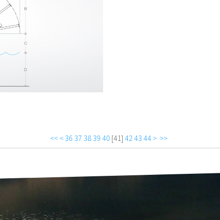
<<
<
36
37
38
39
40
[
41
]
42
43
44
>
>>