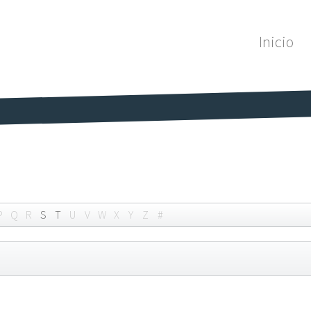
Inicio
P
Q
R
S
T
U
V
W
X
Y
Z
#