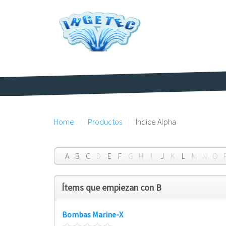
Home
Productos
Índice Alpha
A
B
C
D
E
F
G
H
I
J
K
L
M
N
O
Ítems que empiezan con B
Bombas Marine-X