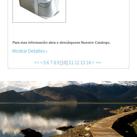
Para mas información abra o descárguese Nuestro Catalogo.
Mostrar Detalles
<<
<
5
6
7
8
9
[
10
]
11
12
13
14
>
>>