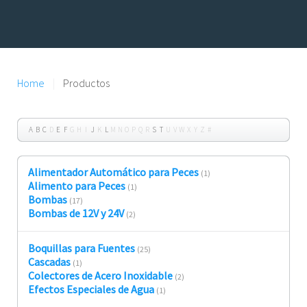
Home
Productos
A
B
C
D
E
F
G
H
I
J
K
L
M
N
O
P
Q
R
S
T
U
V
W
X
Y
Z
#
Alimentador Automático para Peces
(1)
Alimento para Peces
(1)
Bombas
(17)
Bombas de 12V y 24V
(2)
Boquillas para Fuentes
(25)
Cascadas
(1)
Colectores de Acero Inoxidable
(2)
Efectos Especiales de Agua
(1)