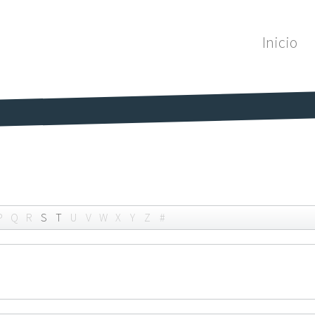
Inicio
P
Q
R
S
T
U
V
W
X
Y
Z
#