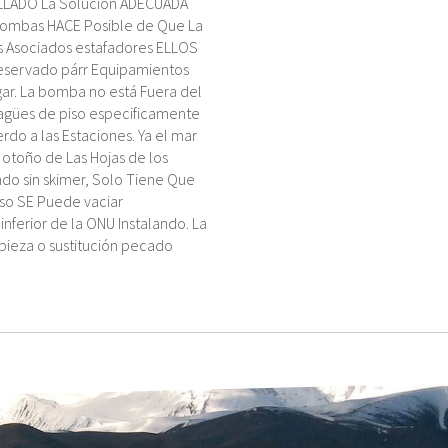
OLLADO La Solución ADECUADA
 Bombas HACE Posible de Que La
 Asociados estafadores ELLOS
Reservado párr Equipamientos
gar. La bomba no está Fuera del
esagües de piso especificamente
rdo a las Estaciones. Ya el mar
l otoño de Las Hojas de los
ndo sin skimer, Solo Tiene Que
Also SE Puede vaciar
ferior de la ONU Instalando. La
pieza o sustitución pecado