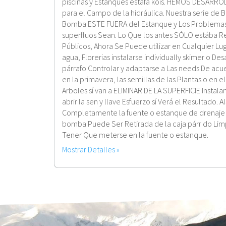
piscinas y Estanques estafa kois. HEMOS DESARR
para el Campo de la hidráulica. Nuestra serie de
Bomba ESTE FUERA del Estanque y Los Problemas
superfluos Sean. Lo Que los antes SÓLO estába 
Públicos, Ahora Se Puede utilizar en Cualquier Lu
agua, Florerias instalarse individually skimer o D
párrafo Controlar y adaptarse a Las needs De acue
en la primavera, las semillas de las Plantas o en e
Arboles sí van a ELIMINAR DE LA SUPERFICIE Instala
abrir la sen y llave Esfuerzo sí Verá el Resultado. 
Completamente la fuente o estanque de drenaje in
bomba Puede Ser Retirada de la caja párr do Lim
Tener Que meterse en la fuente o estanque.
Mostrar Detalles