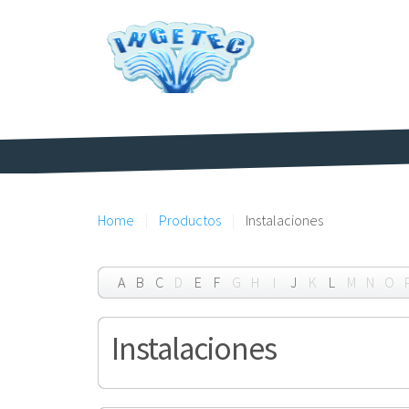
Home
Productos
Instalaciones
A
B
C
D
E
F
G
H
I
J
K
L
M
N
O
Instalaciones